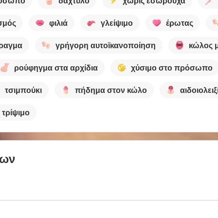
ρόσωπο
δάχτυλο
χωρίς εσώρουχα
σμός
φιλιά
γλείψιμο
έρωτας
ίραγμα
γρήγορη αυτοϊκανοποίηση
κώλος 
ρούφηγμα στα αρχίδια
χύσιμο στο πρόσωπο
τσιμπούκι
πήδημα στον κώλο
αιδοιολειξ
τρίψιμο
των