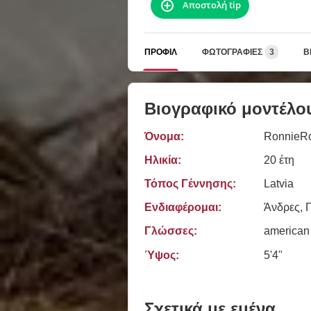
Αποστολή tip
ΠΡΟΦΊΛ
ΦΩΤΟΓΡΑΦΊΕΣ
3
Β
Βιογραφικό μοντέλο
Όνομα:
RonnieR
Ηλικία:
20 έτη
Τόπος Γέννησης:
Latvia
Ενδιαφέρομαι:
Άνδρες, 
Γλώσσες:
american
Ύψος:
5'4"
Σχετικά με εμένα