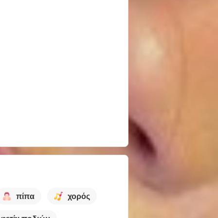
πίπα
χορός