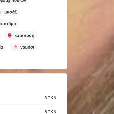
φετίχ ποδιών
μασάζ
με στόμα
κατάποση
ία
γαμήσι
3 TKN
5 TKN