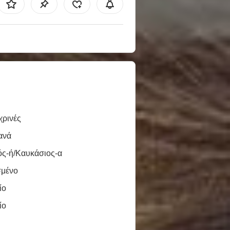
χρινές
ανά
ός-ή/Καυκάσιος-α
σμένο
ίο
ίο