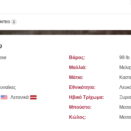
ΊΝΤΕΟ
1
υ
ose
Βάρος:
99 lb
Μαλλιά:
Μελα
Μάτια:
Καστ
Γυναίκες
Εθνικότητα:
Λευκ
Λετονικά
Ηβικό Τρίχωμα:
Ξυρι
Μπούστο:
Μεσα
Κώλος:
Μεσα