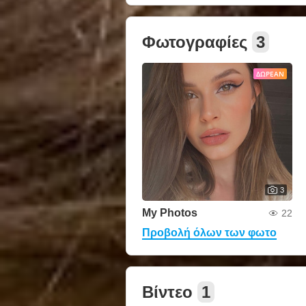
Φωτογραφίες
3
ΔΩΡΕΆΝ
3
My Photos
22
Προβολή όλων των φωτο
Βίντεο
1