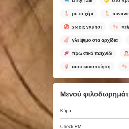
Dirty Talk
στο π
με το χέρι
αυνανι
χωρίς γαμήσι
πε
γλείψιμο στα αρχίδια
πρωκτικό παιχνίδι
αυτοϊκανοποίηση
Μενού φιλοδωρημά
Κύμα
Check PM