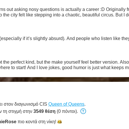
turns out asking nosy questions is actually a career :D Originall
he city felt like stepping into a chaotic, beautiful circus. But I
specially if it’s slightly absurd). And people who listen like they
the perfect kind, but the make yourself feel better version. Also,
ere to start! And I love jokes, good humor is just what keeps m
ει στον διαγωνισμό CIS
Queen of Queens
.
ν τη στιγμή στην
3549 θέση
(0 πόντοι).
ieRose
πιο κοντά στη
νίκη!