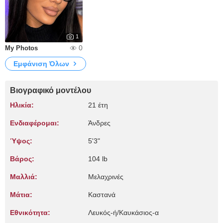
1
0
My Photos
Εμφάνιση Όλων
Βιογραφικό μοντέλου
Ηλικία:
21 έτη
Ενδιαφέρομαι:
Άνδρες
Ύψος:
5'3"
Βάρος:
104 lb
Μαλλιά:
Μελαχρινές
Μάτια:
Καστανά
Εθνικότητα:
Λευκός-ή/Καυκάσιος-α