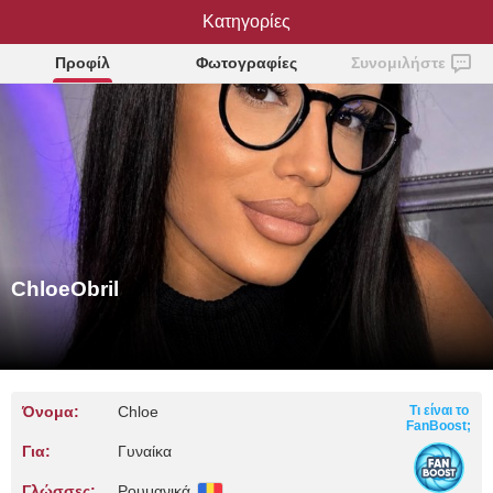
Κατηγορίες
ChloeObril
Προφίλ
Φωτογραφίες
Συνομιλήστε
ChloeObril
Όνομα:
Chloe
Τι είναι το
FanBoost;
Για:
Γυναίκα
Γλώσσες:
Ρουμανικά